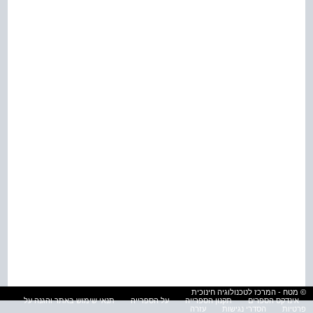
© מטח - המרכז לטכנולוגיה חינוכית
אינדקס הספרים
תקנון הספרייה
על הספרייה
תנאי שימוש באתר והגנה על
פרטיות
הסדרי נגישות
עזרה