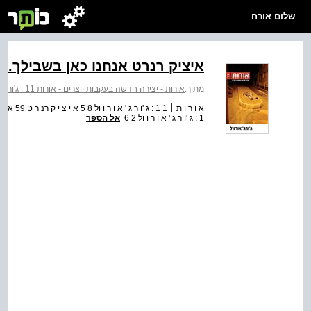
שלום אורח
איציק רנרט אנחנו כאן בשבילך. ל
מתוך:
אורות - יצירה חדשה בעקבות יוצרים - אורות 11 : ג'ורג' אורוול
1 : ג 'ו ר ג ' א ו ר ו ול 2 6
אל הספר