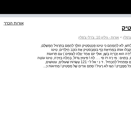
אורות הכרך
טיק
>
אורות - גיליון 10: צ'רלי צ'פלין
ֲבַקֵּשׁ לֹא לְדַבֵּר, לֹא לִלְחֹשׁ, לֹא לְהַמְהֵם כִּי טִיטוֹ פַנְטַסְטִיק הוֹלֵךְ לְהַמֵּם בְּתַרְגִּיל הַמֻּשְׁלָם,
ַבְּלוּ אוֹתוֹ בִּמְחִיאַת כַּף בּוֹמְבַּסטִיק אֶת כּוֹכַב הַיְּלָדִים, טִיטוֹ
ָה הוּא זְכַרְיָה בָּשָׁן, אוּלַי יוֹם אֶחָד יְגַלֶּה לַצּוֹפִים ) עִם תְּרוּעוֹת
בְּתָוִים : מִי רֶה דּוֹ סִי . . . לָהּ ! פִּיצוּץ גָּדוֹל, בֶּהָלָה בַּזִּירָה, טִיטוֹ עוֹטֶה
מַסֵּכַת-גָּז שְׁחֹרָה הַקָּהָל מִתְכַּסֶּה בְּעֲנַן גָּז רָעִיל מִתְאַמֵּץ לֹא לִנְשֹׁם וּמַתְחִיל לְהַכְחִיל . ד נ י אל ל י 121 עֶשְׂרוֹת שִׁעוּלִים, עִטּוּשִׁים,
כֹּל מְפֻבְּרָק ! הַגָּז לֹא רָעִיל ! סְתָם אֵדִים שֶׁל מַסְטִיק ! מְחִיאוֹת כ...