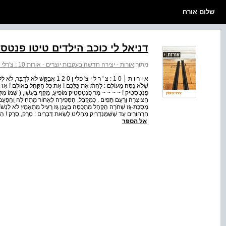
שלום אורח
דניאל לי כוכב הילדים טיטו פנטס
מתוך:
אורות - יצירה חדשה בעקבות יוצרים - אורות 10 : צ'רלי צ'פלין
א ו ר ו ת ׀ 0 1 : צ ' ר ל י צ' פלי ן 0 2 1 א
שֶׁלֹּא נֻסָּה מֵעוֹלָם : לַהֲרֹג אֶת כֻּלְּכֶם ! אֶת כָּל הַקָּהָל בָּאוּלָם ! אָז ק
פַנְטַסְטִיק ! ~ ~ ~ ~ מַר פַנְטַסְטִיק מוֹפִיעַ, מֻקָּף בְּעָשָׁן, ( שְׁמוֹ מִלֵּיד
חֲצוֹצְרָה וְרַעַם תֻּפִּים . כַּמְּקֻבָּל, הַסְּפִירָה לְאָחוֹר מַתְחִילָה וְהַפַּעַם, 
חִרְחוּרִים עַד שֶׁשְּׁמֶנְדְּרִיק מַחְלִיט לָשֵׂאת דְּבָרִים : סְרָק, סְרָק ! הַ
אל הספר