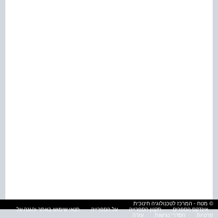
© מטח - המרכז לטכנולוגיה חינוכית
אינדקס הספרים
תקנון הספרייה
על הספרייה
תנאי שימוש באתר והגנה על
פרטיות
הסדרי נגישות
עזרה