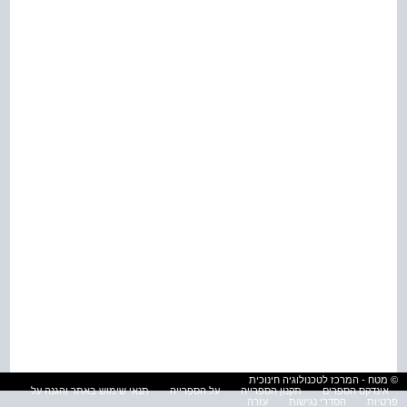
© מטח - המרכז לטכנולוגיה חינוכית
אינדקס הספרים
תקנון הספרייה
על הספרייה
תנאי שימוש באתר והגנה על
פרטיות
הסדרי נגישות
עזרה