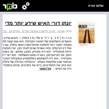
שלום אורח
יונתן דורי האיש שידע יותר מדי
מתוך:
אורות - יצירה חדשה בעקבות יוצרים - אורות 10 : צ'רלי צ'פלין
א ו ר ו ת ׀ 0 1 : צ ' ר ל י צ' פלי
העשרים והשלושים של המאה הקודמת, הוא אגוז קשה לפיצוח .
מצאתי הסבר ראוי לתופעה שהתרחשה כאשר צ'פלין, עם השפם 
אולי רק הביטלס, כמה עשרות שנים לאחר מכן, יצרו תופעה ד
היתה פנומנלית . הוא היה מצחיק, כמובן, ומרגש . אך בשונה
הזמן, את הצייטגייסט, בצורה כמעט מושלמת . הוא ייצר דימויי
ואקדמיה . הוא ידע להשתמש בסלפסטיק ובמגבלות הטכניות ש
הכאוטי שבין מלחמות העולם . ההצלחה הגדולה של צ'פלין נ
הוא כתב את התסריטים, ביים את הסרטים, שיחק בתפקיד הרא
היה גם האיש ...
אל הספר