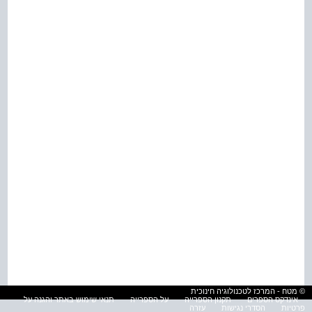
© מטח - המרכז לטכנולוגיה חינוכית
אינדקס הספרים
תקנון הספרייה
על הספרייה
תנאי שימוש באתר והגנה על
פרטיות
הסדרי נגישות
עזרה