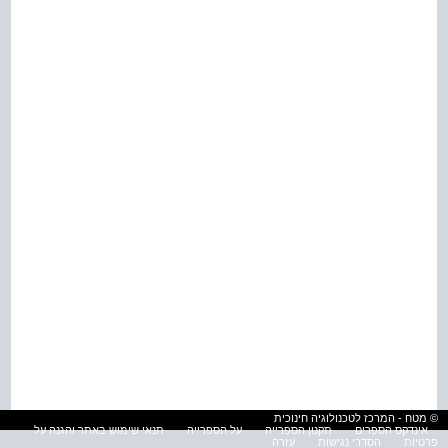
© מטח - המרכז לטכנולוגיה חינוכית
אינדקס הספרים
תקנון הספרייה
על הספרייה
תנאי שימוש באתר והגנה על
פרטיות
הסדרי נגישות
עזרה