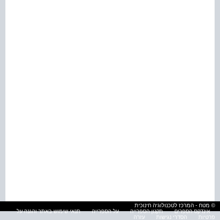
© מטח - המרכז לטכנולוגיה חינוכית
אינדקס הספרים
תקנון הספרייה
על הספרייה
תנאי שימוש באתר והגנה על
פרטיות
הסדרי נגישות
עזרה