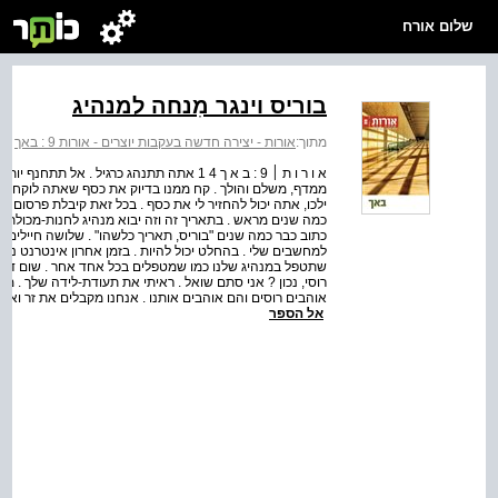
שלום אורח
בוריס וינגר מִנחה למנהיג
מתוך:
אורות - יצירה חדשה בעקבות יוצרים - אורות 9 : באך
>
א ו ר ו ת ׀ 9 : ב א ך 4 1 אתה תתנהג כרגיל .
ממדף, משלם והולך . קח ממנו בדיוק את כסף שאתה לוקח מכל
ילכו, אתה יכול להחזיר לי את כסף . בכל זאת קיבלת פרסום ב
כמה שנים מראש . בתאריך זה וזה יבוא מנהיג לחנות-מכולת "עי
כתוב כבר כמה שנים "בוריס, תאריך כלשהו" . שלושה חיילים של 
למחשבים שלי . בהחלט יכול להיות . בזמן אחרון אינטרנט נחלש
שתטפל במנהיג שלנו כמו שמטפלים בכל אחד אחר . שום דבר 
רוסי, נכון ? אני סתם שואל . ראיתי את תעודת-לידה שלך . מנ
אוהבים רוסים והם אוהבים אותנו . אנחנו מקבלים את זר ואח
אל הספר