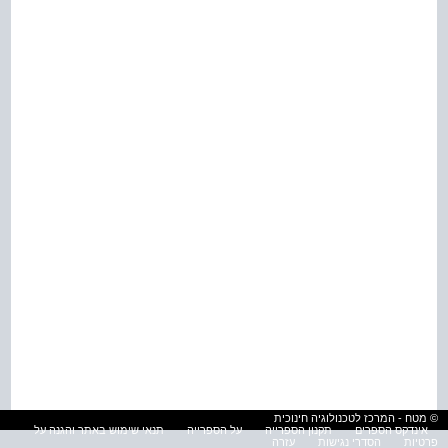
© מטח - המרכז לטכנולוגיה חינוכית
אינדקס הספרים
תקנון הספרייה
על הספרייה
תנאי שימוש באתר והגנה על
פרטיות
הסדרי נגישות
עזרה