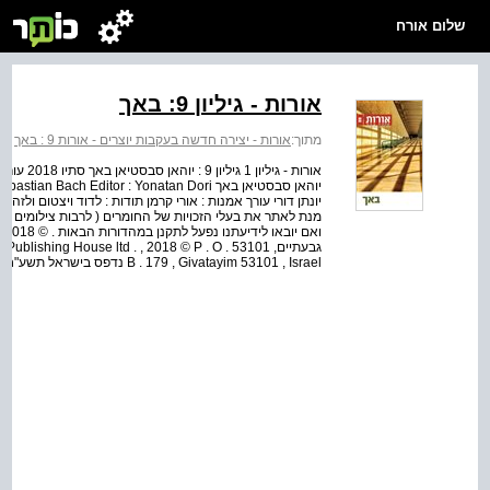
שלום אורח
אורות - גיליון 9: באך
מתוך:
אורות - יצירה חדשה בעקבות יוצרים - אורות 9 : באך
יונתן דורי עורך אמנות : אורי קרמן תודות : לדוד ויצטום ולזהר
מנת לאתר את בעלי הזכויות של החומרים ( לרבות צילומים ) 
גבעתיים, 53101 hing House ltd . , 2018 © P . O
B . 179 , Givatayim 53101 , Israel נדפס בישראל תשע"ח, 2018 Printed in Israel