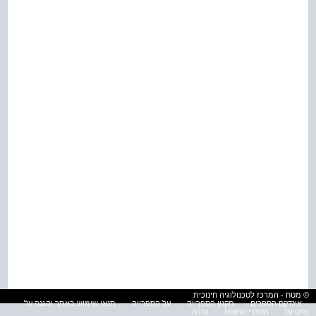
© מטח - המרכז לטכנולוגיה חינוכית
אינדקס הספרים
תקנון הספרייה
על הספרייה
תנאי שימוש באתר והגנה על
פרטיות
הסדרי נגישות
עזרה