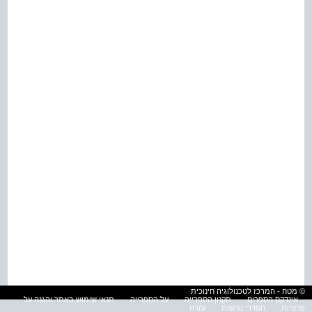
© מטח - המרכז לטכנולוגיה חינוכית
אינדקס הספרים
תקנון הספרייה
על הספרייה
תנאי שימוש באתר והגנה על
פרטיות
הסדרי נגישות
עזרה