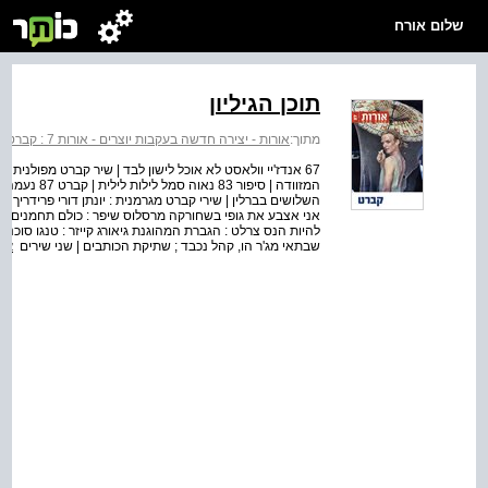
שלום אורח
תוכן הגיליון
מתוך:
אורות - יצירה חדשה בעקבות יוצרים - אורות 7 : קברט
>
השלושים בברלין | שירי קברט מגרמנית : יונתן דורי פרידריך ה
אני אצבע את גופי בשחורקה מרסלוס שיפר : כולם תחמנים פריד
שבתאי מג'ר הו, קהל נכבד ; שתיקת הכותבים | שני שירים
אל