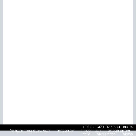
© מטח - המרכז לטכנולוגיה חינוכית
אינדקס הספרים
תקנון הספרייה
על הספרייה
תנאי שימוש באתר והגנה על
פרטיות
הסדרי נגישות
עזרה