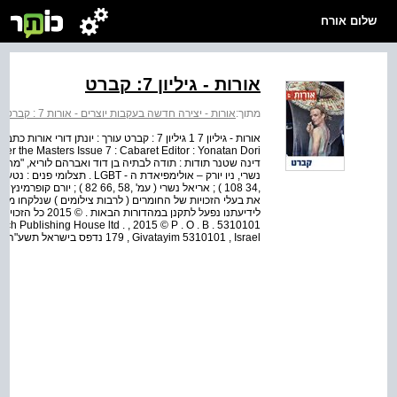
שלום אורח
אורות - גיליון 7: קברט
מתוך:
אורות - יצירה חדשה בעקבות יוצרים - אורות 7 : קברט
דינה שטנר תודות : תודה לבתיה בן דוד ואברהם לוריא, "מחסנ
את בעלי הזכויות של החומרים ( לרבות צילומים ) שנלקחו ממק
akrach Publishing House ltd . , 2015 © P . O . B .
179 , Givatayim 5310101 , Israel נדפס בישראל תשע"ה, 2015 Printed i...