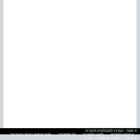
© מטח - המרכז לטכנולוגיה חינוכית
אינדקס הספרים
תקנון הספרייה
על הספרייה
תנאי שימוש באתר והגנה על
פרטיות
הסדרי נגישות
עזרה