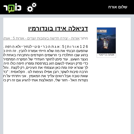
שלום אורח
דניאלה אידן בונדורמין
מתוך:
אורות - יצירה חדשה בעקבות יוצרים - אורות 5 : אגתה כריסטי
6 2 1 א ו ר ו ת | 5 : א ג ת ה כ ר י ס ט י לנחירַ י
שהפעם הבנתי את מה שלא הייתי אמורה להבין . זה היה כמובן 
ברגע שבו התלכדו בי הרשמים הקודמים והתבהרו באחת לכדי מצ
כדי סדק ויצאתי לנשום רגע במרפסת ומפרץ חיפה כולו היה פרו
לך שנורא יפה ומת כאן ועצמתי את העיניים, רק לקצת . והלא
הרבה סיבות לשקר, רובן אפילו נעימות לנו . הקלאסית : "כדי
שאת טובה אבל רואים עלייך את המאמץ . אני ויתרתי על רוב
נקודות האל - חזור שלי, המאלצות אותי להגיע וגם זה רק כעבו