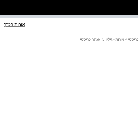
אורות הכרך
>
אורות - גיליון 5: אגתה כריסטי