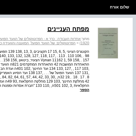
שלום אורח
מפתח העניינים
מתוך:
1920)
>
הפרוטוקולים: של הוועד הפועל, המועצה והוועידה כרך א' (דצמבר 19
החקלאיות ,3 ,102 501ה, ,110 133 "חברת אסדות וספנות חופית בארץ­ ישראל, בע"מ . יפו" ,32 ,33 ,34 ,39 ,56 ,5...
הספר