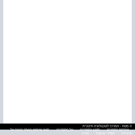
© מטח - המרכז לטכנולוגיה חינוכית
אינדקס הספרים
תקנון הספרייה
על הספרייה
תנאי שימוש באתר והגנה על
פרטיות
הסדרי נגישות
עזרה