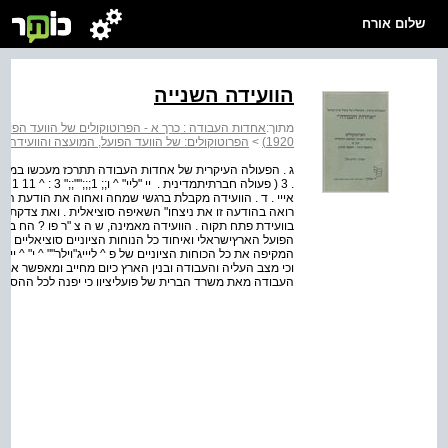
שלום אורח
הוועידה השנייה
מתוך:
1920)
>
הפרוטוקולים: של הוועד הפועל, המועצה והוועידה כרך א' (דצמבר 19
אייי . ד . הוועידה מקבלת ברגשי שמחה ואחוה את הודעת החבר
הפועל הארץ­ישראלי ואיחוד כל הנוחות הציוניים סוציאליים סבי !
וכי מצב העליה והעבודה ובנין הארץ כיום מחייב ומאפשר את 
העבודה מאת משרד הברית של פועלי­ציוו כי יפנה לכל ההסתדר