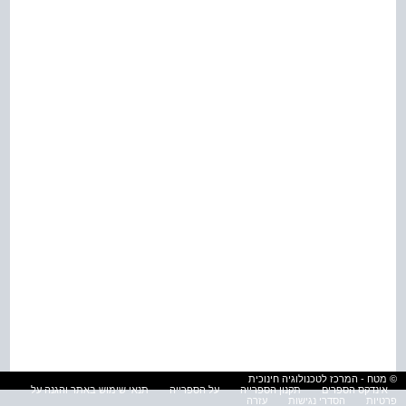
© מטח - המרכז לטכנולוגיה חינוכית
אינדקס הספרים
תקנון הספרייה
על הספרייה
תנאי שימוש באתר והגנה על
פרטיות
הסדרי נגישות
עזרה