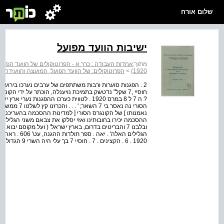
שלום אורח
ישיבות הוועד מפועל
מתוך:
1920)
>
הפרוטוקולים: של הוועד הפועל, המועצה והוועידה כרך א' (דצמבר 19
חוסיי ,7 שקל" נדטשק בתמיכת נויענלה, הוכתר על ידי הקו
הסורי נה נאסר 
ההסכמה יכירו בחובותינו ואזי יסלקו את צבאם משני הגלילים,ה
ובלבנו 7 והבריטים בדרום, בארץ ישראל' ( ועל מקוסם 
1920 . 6 . הקצינים . 7 . חוסיי 7 בך עלי היה השרי 9 הגדול של מכה בשנים 8091­ 1916 . בסיד הער...