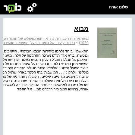
שלום אורח
מבוא
מתוך:
1920)
>
הפרוטוקולים: של הוועד הפועל, המועצה והוועידה כרך א' (דצמבר 19
וננטשה, ובי"א אדר תר"פ נערכה ההתקפה על תל­חי, מגיניה נ
המשא­ומתן המדיני בלונדון ובפאריס על אישור המנדט על ארץ
בוועד הפועל הציוני : 'אלמלא היתה מטולה הנקודה היחידה ואי
ערובה להישגים מדיניים ריאליים . הפעילות המדינית של נצ
ישראל כמנדט לממשלת בריטניה הגדולה ולחייבה להגשים א
אזרחי, בראשו הוצב סיר הרברט סמ...
אל הספר