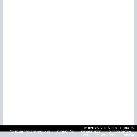
© מטח - המרכז לטכנולוגיה חינוכית
אינדקס הספרים
תקנון הספרייה
על הספרייה
תנאי שימוש באתר והגנה על
פרטיות
הסדרי נגישות
עזרה