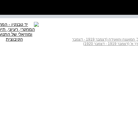
אחדות העבודה : כרך א - הפרוטוקולים של הוועד הפועל, המועצה והוועידה (דצמבר 1919 - דצמבר
19 - דצמבר 1920)