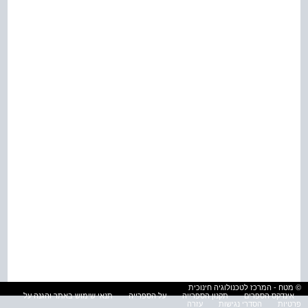
© מטח - המרכז לטכנולוגיה חינוכית
אינדקס הספרים
תקנון הספרייה
על הספרייה
תנאי שימוש באתר והגנה על
פרטיות
הסדרי נגישות
עזרה