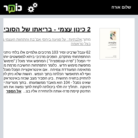
שלום אורח
2 כינון עצמי - בריאתו של הסובייקט והתהוותה של חוויית היות
מתוך:
אלבתיות : על פגיעה ביחסי אם־בת והתהוות העצמי בצ
בצל טראומה
62 ענבל שרביט זמיר 103 מרכיבים גולמיים אל
ההתפתחותי מתקדם, הופכים מרכיבי ביתא למופשטים יותר . 
ידי המְכל ( "פרה-קונספציה" ) המחפש אחר מוכל ( "מימוש" )
מחפשת מימוש חדש . כלומר התפתחות החשיבה מרמת מורכב
מתאימה המעודדת צמיחה . אם אינטראקציית המְכל-מוכל פוע
ואף לא תתאפשר הכלתה בתוך הנפש . רגשות שלא ניתן לשאתם
להחזיק בחוויה הרגשית . ביון הסביר מצב שכזה באינטראקציה
שאינו נסבל - 104 הוא מאבד ממשמעותו . בתוך 
התינוק קיימת פרה-אותה ולהחזירה אליו בצ...
אל הספר