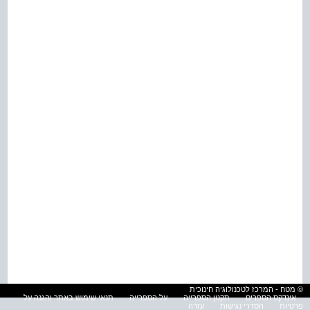
© מטח - המרכז לטכנולוגיה חינוכית
אינדקס הספרים
תקנון הספרייה
על הספרייה
תנאי שימוש באתר והגנה על
פרטיות
הסדרי נגישות
עזרה