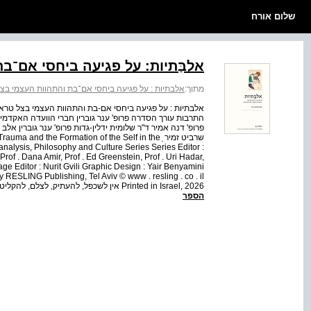
שלום אורח
אלבַּתיות: על פגיעה ביחסי אם־
מתוך:
אלבתיות : על פגיעה ביחסי אם־בת והתהוות העצמי בצ
אלבּתיות : על פגיעה ביחסי אם-בת והתהוות העצמי בצל טראומ
התרבות עורך הסדרה פרופ' ענר גוברין חברי הוועדה האקדמית פר
פרופ' דנה אמיר ד"ר שלומית ידלין-גדות פרופ' ענר גוברין א
שרביט זמיר ַ d the Formation of the Self in the
alysis, Philosophy and Culture Series Series Editor :
Prof . Dana Amir, Prof . Ed Greenstein, Prof . Uri Hadar,
ge Editor : Nurit Gvili Graphic Design : Yair Benyamini
 RESLING Publishing, Tel Aviv © www . resling . co . il
Printed in Israel, 2026 אין לשכפל, להעתיק, לצלם, להקליט, לאחסן במאגר מידע, לשדר או לקלוט בכל דרך או בכ...
הספר