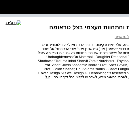
בת והתהוות העצמי בצל טראומה
ל טראומה
ה ַ אלבּ תיות נרקיסוס - סדרה לפסיכואנליזה, פילוסופיה וחקר
ופ' אליעזר ( אד ) גרינשטיין פרופ' אורי הדר פרופ' גולן שחר
לבּ תיות על פגיעה ביחסי אם-בת והתהוות העצמי בצל טראומה ענבל
Undaughterness On Maternal - Daughter Relational Trauma an
Shadow of Trauma Inbal Sharvit Zamir Narcissus - Psychoan
Prof . Aner Govrin Academic Board : Prof . Aner Govrin, 
Prof . Golan Shahar, Dr . Shlomit Yadlin - Gadot Langua
Cover Design : As we Design All Hebrew rights reserved by
אל