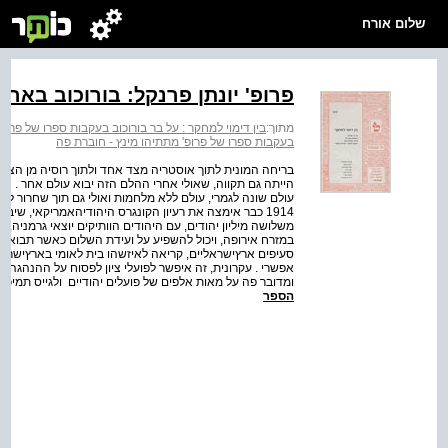
שלום אורח
פרופ' יונתן פרנקל: בורוכוב בארצ
מתוך:
בין דימוי למחקר : על בר בורוכוב בעקבות ספרו של פרופ
בעקבות ספרו של פרופ' מתתיהו מינץ - חוברת פה
בריחה המונית לתוך אוסטריה מצד אחד ולתוך רוסיה מן הצד הש
הייתה גם תקווה, שאולי אחרי ההלם הזה יבוא עולם אחר . ה
1914 כבר אימצה את רעיון הקונגרס היהודי­האמריקאי, שיב
משלושה מיליון יהודים, עם היהודים הוותיקים יוצאי גרמניה,
במזרח אירופה, ויכול להשפיע על ועידת השלום כאשר תבוא . ה
סעיפים ארץ­ישראליים, קריאה לאיזשהו בית לאומי בארץ­ישראל 
ומדובר פה על מאות אלפים של פועלים יהודיים ­ ולגייס תמיכ
הספר