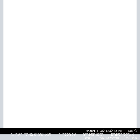
© מטח - המרכז לטכנולוגיה חינוכית
אינדקס הספרים
תקנון הספרייה
על הספרייה
תנאי שימוש באתר והגנה על
פרטיות
הסדרי נגישות
עזרה