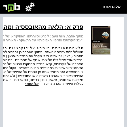
שלום אורח
פרק א: הלאה מהאובססיה ומהגועל
מתוך:
אהבה, מוות וזעם : לוקרטיוס והריפוי האפיקוראי של 
וזעם: לוּקרטיוס והריפוי האפיקוראי של התשוקה - תאוריה ו
מתחום ( בעניין זה אפילו ביילי מקבל את הסבר השיגעון ) חקר
והפך משורר שכול כולו מליצות ואוסף של תסמינים . בסיכומו
האהבה של לוקרטיוס, קראו בספרו מהמקום הבטוח של המאמ
הרומנטית והארוטית וכמה דלים החיים בלעדיה . הקול המוקיע
קו המחשבה הזה מחזיר אותנו מן הסתם אל הסיפור של הירונ
הסיפור כאוהבי האהבה ( העתיקה או המודרנית ) ולא כמטיפי
נמצאים אובססיה, שיגעון, ניסיון בריחה, התאבדות . הוא מכ
עלילות סיפורי האהבה החל ב...
אל הספר