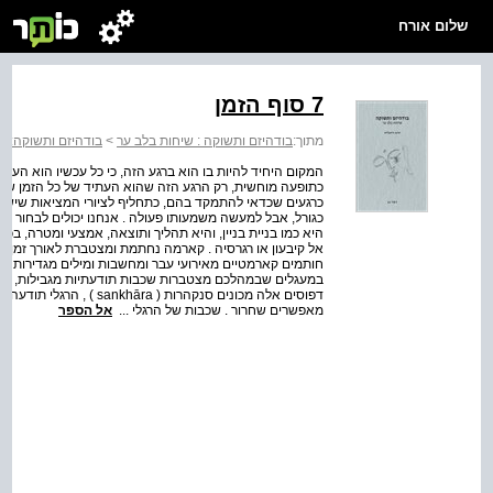
שלום אורח
7 סוף הזמן
מתוך:
בודהיזם ותשוקה : שיחות בלב ער
>
בודהיזם ותשוקה: ש
המקום היחיד להיות בו הוא ברגע הזה, כי כל עכשיו הוא העתי
כתופעה מוחשית, רק הרגע הזה שהוא העתיד של כל הזמן שקדם 
כרגעים שכדאי להתמקד בהם, כתחליף לציורי המציאות שיש ל
כגורל, אבל למעשה משמעותו פעולה . אנחנו יכולים לבחור פעול
היא כמו בניית בניין, והיא תהליך ותוצאה, אמצעי ומטרה, ב
אל קיבעון או רגרסיה . קארמה נחתמת ומצטברת לאורך זמן .
חותמים קארמטיים מאירועי עבר ומחשבות ומילים מגדירות מ
במעגלים שבמהלכם מצטברות שכבות תודעתיות מגבילות, כך
דפוסים אלה מכונים סנקהרות
מאפשרים שחרור . שכבות של הרגלי ...
אל הספר