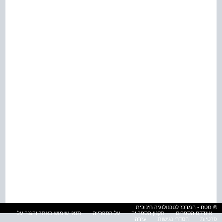
© מטח - המרכז לטכנולוגיה חינוכית
אינדקס הספרים
תקנון הספרייה
על הספרייה
תנאי שימוש באתר והגנה על
פרטיות
הסדרי נגישות
עזרה