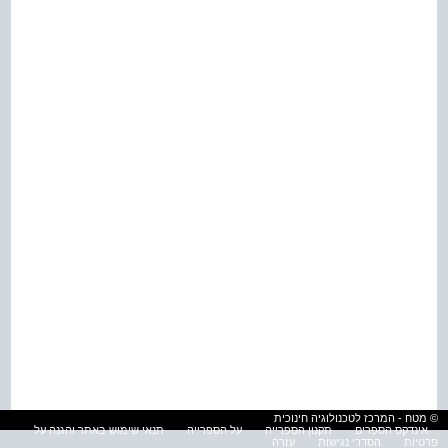
© מטח - המרכז לטכנולוגיה חינוכית
אינדקס הספרים
תקנון הספרייה
על הספרייה
תנאי שימוש באתר והגנה על
פרטיות
הסדרי נגישות
עזרה