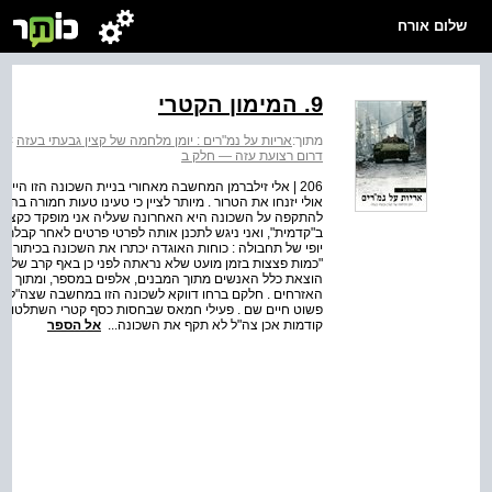
שלום אורח
9. המימון הקטרי
מתוך:
אריות על נמ"רים : יומן מלחמה של קצין גבעתי בעזה
>
א
דרום רצועת עזה — חלק ב
206 | אלי זילברמן המחשבה מאחורי בניית השכונה הזו היית
אולי יזנחו את הטרור . מיותר לציין כי טעינו טעות חמורה ב
להתקפה על השכונה היא האחרונה שעליה אני מופקד כקצין א
ב"קדמית", ואני ניגש לתכנן אותה לפרטי פרטים לאחר קבלת 
יופי של תחבולה : כוחות האוגדה יכתרו את השכונה בכיתור ב
"כמות פצצות בזמן מועט שלא נראתה לפני כן באף קרב של צה"
הוצאת כלל האנשים מתוך המבנים, אלפים במספר, ומתוך 
האזרחים . חלקם ברחו דווקא לשכונה הזו במחשבה שצה"ל לא י
פשוט חיים שם . פעילי חמאס שבחסות כסף קטרי השתלטו על
קודמות אכן צה"ל לא תקף את השכונה...
אל הספר