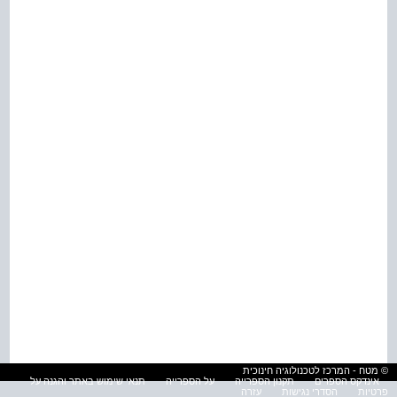
© מטח - המרכז לטכנולוגיה חינוכית
אינדקס הספרים
תקנון הספרייה
על הספרייה
תנאי שימוש באתר והגנה על
פרטיות
הסדרי נגישות
עזרה