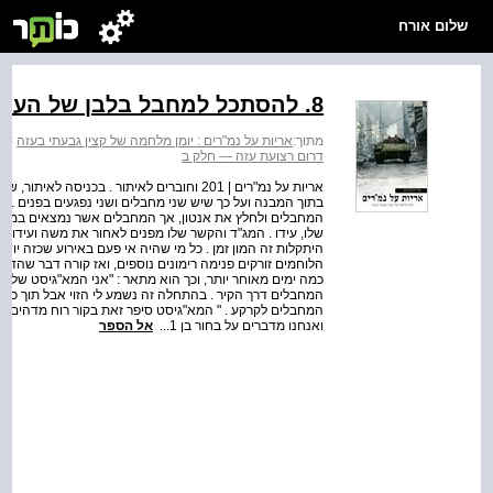
שלום אורח
8. להסתכל למחבל בלבן של העיניים
מתוך:
אריות על נמ"רים : יומן מלחמה של קצין גבעתי בעזה
>
א
דרום רצועת עזה — חלק ב
אריות על נמ"רים | 201 וחוברים לאיתור . ב
בתוך המבנה ועל כך שיש שני מחבלים ושני נפגעים בפנים .
המחבלים ולחלץ את אנטון, אך המחבלים אשר נמצאים במס
הלוחמים זורקים פנימה רימונים נוספים, ואז קורה דבר שהדה
כמה ימים מאוחר יותר, וכך הוא מתאר : "אני המא"גיסט של הצו
המחבלים דרך הקיר . בהתחלה זה נשמע לי הזוי אבל תוך כדי 
המחבלים לקרקע . " המא"גיסט סיפר זאת בקור רוח מדהים . מד
ואנחנו מדברים על בחור בן 1...
אל הספר