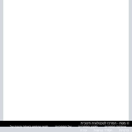
© מטח - המרכז לטכנולוגיה חינוכית
אינדקס הספרים
תקנון הספרייה
על הספרייה
תנאי שימוש באתר והגנה על
פרטיות
הסדרי נגישות
עזרה