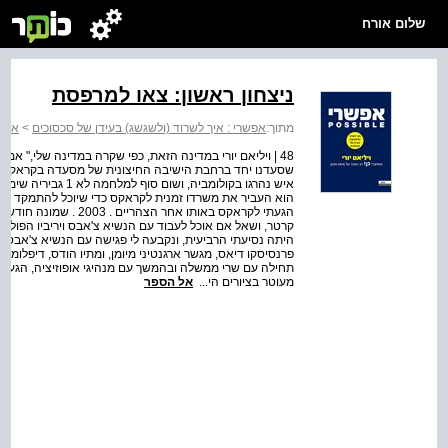
שלום אורח
ניצחון ראשון: צאו למרפסת
מתוך:
אפשרי : איך לשרוד (ולשגשג) בעידן של סכסוכים
>
אפשר
48 | ויליאם יורי במדינה הזאת, כפי שקרה במדינה שלי," א
איש נהרגו בקולומביה,
הגעתי לקראקס באותו אחר
קרטר, ושאל אם אוכל לעבוד עם הנשיא צ'אבס ויריביו הפוליטי
היתה נסיעתי הרביעית, ונקבעה לי פגישה עם הנשיא צ'אבס 
פרנסיסקו דיאס, מגשר ארגנטיני מיומן, ומתיו הודס, דיפלומט
תחילה עם שרי ממשלה ובהמשך עם מנהיגי אופוזיציה, הגענו 
מעוטר בציורים הי...
אל הספר