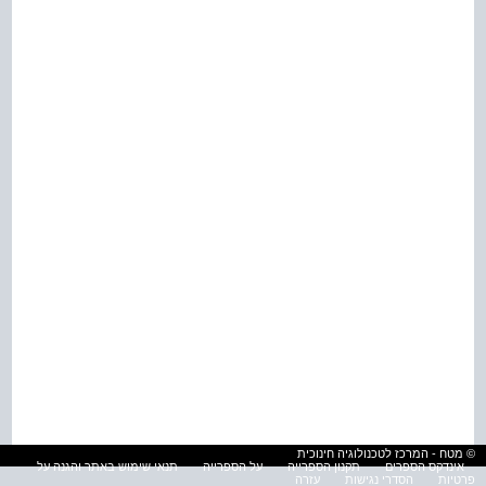
© מטח - המרכז לטכנולוגיה חינוכית
אינדקס הספרים
תקנון הספרייה
על הספרייה
תנאי שימוש באתר והגנה על
פרטיות
הסדרי נגישות
עזרה