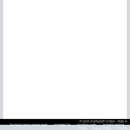
© מטח - המרכז לטכנולוגיה חינוכית
אינדקס הספרים
תקנון הספרייה
על הספרייה
תנאי שימוש באתר והגנה על
פרטיות
הסדרי נגישות
עזרה