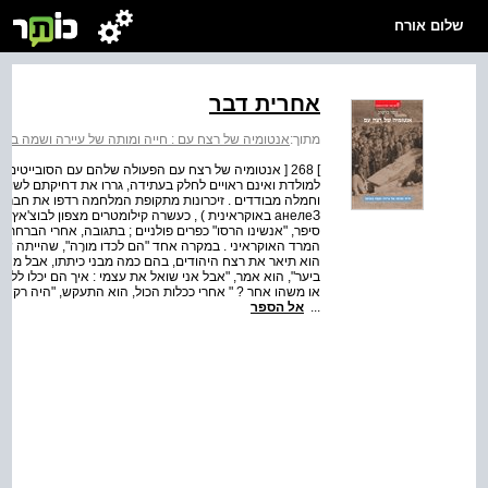
שלום אורח
אחרית דבר
מתוך:
אנטומיה של רצח עם : חייה ומותה של עיירה ושמה בוצ'
] 268 [ אנטומיה של רצח עם הפעולה שלהם עם הסובייטים ר
למולדת ואינם ראויים לחלק בעתידה, גררו את דחיקתם לשולי
וחמלה מבודדים . זיכרונות מתקופת המלחמה רדפו את חבר האופ"ה
анелеЗ באוקראינית ) , כעשרה קילומטרים מצפון לבוצ'א
סיפר, "אנשינו הרסו" כפרים פולניים ; בתגובה, אחרי הברחת הג
המרד האוקראיני . במקרה אחד "הם לכדו מורָה", שהייתה של
הוא תיאר את רצח היהודים, בהם כמה מבני כיתתו, אבל מצא ש
ביער", הוא אמר, "אבל אני שואל את עצמי : איך הם יכלו ללכ
או משהו אחר ? " אחרי ככלות הכול, הוא התעקש, "היה רק קומץ
...
אל הספר