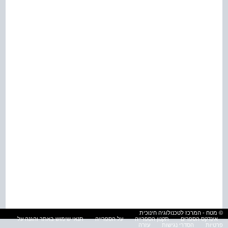
© מטח - המרכז לטכנולוגיה חינוכית
אינדקס הספרים
תקנון הספרייה
על הספרייה
תנאי שימוש באתר והגנה על
פרטיות
הסדרי נגישות
עזרה