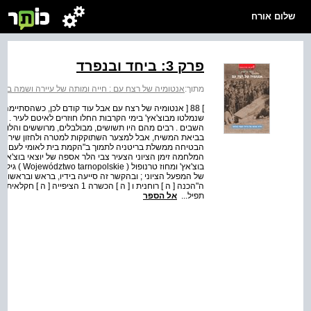
שלום אורח
פרק 3: ביחד ובנפרד
מתוך:
אנטומיה של רצח עם : חייה ומותה של עיירה ושמה בוצ'
שנמלטו מבוצ'אץ' בימי הקרבות החלו חוזרים לאיטם לעיר . חי
השבים . רבים מהם היו תשושים, מבולבלים, מרוששים והלומי 
הבטיחה ממשלת בריטניה לתמוך ב"הקמת בית לאומי לעם היהו
המלחמה זימן הציוני הצעיר צבי הלר אספה של יוצאי בוצ'אץ' 
בוצ'אץ' ומחו
של המפעל הציוני ; ובהקשר זה סייעה בידיו, בראש ובראשונה
ה"הכנה [ ה ] רוחנית ו [ ה ] הכשר
תפיל...
אל הספר