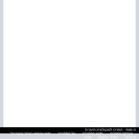
© מטח - המרכז לטכנולוגיה חינוכית
אינדקס הספרים
תקנון הספרייה
על הספרייה
תנאי שימוש באתר והגנה על
פרטיות
הסדרי נגישות
עזרה