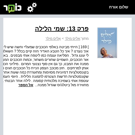
שלום אורח
פרק 13: שמי הלילה
מתוך:
אליס מילר
>
אֶליס מילר
] 169 [ הייתי מביטה באלפי הכוכבים שמעליי וחשה שיש לי
איך נוצרנו ? איך כל הטבע האדיר הזה קיים בכלל ? השאלות
לי עונג גדול . הפליאה עצמה כמו ליטפה אותי מבפנים . באזו
אור הכוכבים, השמיים שחורים משחור, וכמות הכוכבים המצי
ממנה את המבט, כך גם אין-סוף נצנוצי המרום . מיליוני ה
אותן למרחקים . חוץ מכוכב הצפון הנייח כל הכוכבים חגים סב
בקונסטלציות דמיוניות מסוימות ומתעוררת כמה שעות אחר כך 
שקונסטלציות חדשות הצטרפו לתמונה הלילית . היופי העמוק
עוטפת אותי בשמיכה מלכותית קסומה . לילה אחד הבטתי בביט
מחווירה מול ביטלג'וס שגדול ממנה...
אל הספר