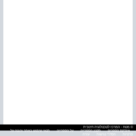
© מטח - המרכז לטכנולוגיה חינוכית
אינדקס הספרים
תקנון הספרייה
על הספרייה
תנאי שימוש באתר והגנה על
פרטיות
הסדרי נגישות
עזרה