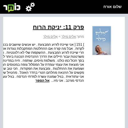
שלום אורח
פרק 11: יניקת הרוח
מתוך:
אליס מילר
>
אֶליס מילר
] 151 [ אני שייכת לזרוע המבצעת . יש אנשים שיושבים 
לקרות . אבל מה קורה אם ההחלטות המתקבלות נוגדות את דעתי
הרי שייכת לזרוע המבצעת . ההשקפות שלי לא רלוונטיות . ואני
משרטטת עבור חיילים את הדרך ההנדסית הנכונה ביותר לתקן א
בסך הכול כמו כולנו . משלמת מיסים, שותפה . חיה במדינה .
אני מוצאת את עצמי עומדת על המסלול צופה במטוסים הממריא
ושומעת את ההחלטות . ומבצעת את הפקודות . הכי טוב שאני י
מקשים על ההנאה מהלחם הטרי בחדר האוכל . מהטיול של היחי
אני עתודאית . בגיל שמונה עשרה למדתי הנדסה . בגיל עשרים 
הנדסי מורכב . אני מיו...
אל הספר