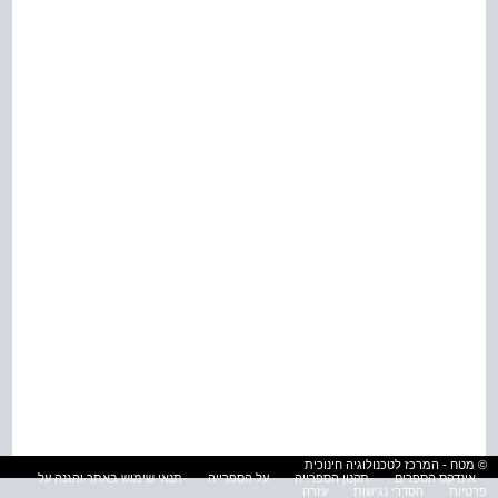
© מטח - המרכז לטכנולוגיה חינוכית
אינדקס הספרים
תקנון הספרייה
על הספרייה
תנאי שימוש באתר והגנה על
פרטיות
הסדרי נגישות
עזרה