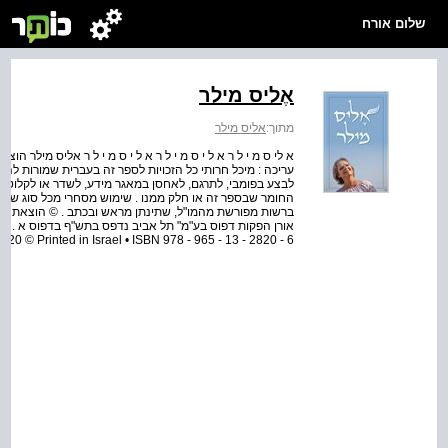
שלום אורח
אֶליס מילר
מתוך:
אליס מילר
עריכה : מיכל חרותי כל הזכויות לספר זה בעברית שמורות להו
לבצע בפומבי, לתרגם, לאחסן במאגר מידע, לשדר או לקלוט ב
החומר שבספר זה או חלק ממנו . שימוש מסחרי מכל סוג שהו
ברשות מפורשת מהמו"ל, שתינתן מראש ובכתב . © הוצאת ספ
020 © Printed in Israel • ISBN 978 - 965 - 13 - 2820 - 6