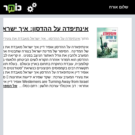
שלום אורח
אינתיפדה על ההדסון: איך ישרא
מתוך:
אינתיפדה על ההדסון : איך ישראל מאבדת את צעירי ה
אינתיפאדה על ההדסון אופיר דיין איך ישראל מאבדת את צע
של המדינה . הסיפור של מדינת ישראל בצורה שתבטיח את 
המערב ולהבין את גודל האתגר הניצב בפנינו . זו קריאה לב 
קולומביה, עובדת כחוקרת בתחום בארץ ובעולם . בעלת תואר רא
תקשורת רבים בקמפוסים הקיצוניים כנשיאת "סטודנטים תומכי
אופיר דיין אינתיפאדה על ההדסון איך ישראל מאבדת את צעי
rning Away from Israel
אחראי : דב איכנולד עורכת הלשון : רתם כסלו ...
אל הספר