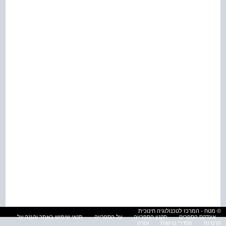
© מטח - המרכז לטכנולוגיה חינוכית
אינדקס הספרים
תקנון הספרייה
על הספרייה
תנאי שימוש באתר והגנה על
פרטיות
הסדרי נגישות
עזרה