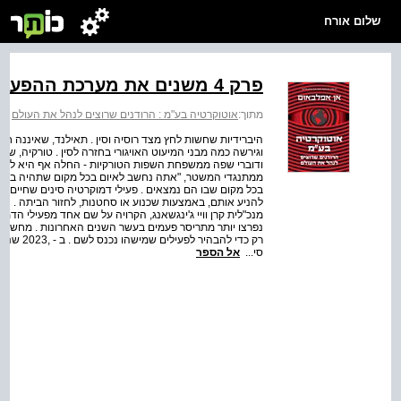
שלום אורח
פרק 4 משנים את מערכת ההפעלה
מתוך:
אוטוקרטיה בע"מ : הרודנים שרוצים לנהל את העולם
>
היברידיות שחשות לחץ מצד רוסיה וסין . תאילנד, שאיננה ח
וגירשה כמה מבני המיעוט האויגורי בחזרה לסין . טורקיה, ש
ודוברי שפה ממשפחת השפות הטורקיות ‑ החלה אף היא לעצור ו
ממתנגדי המשטר, "אתה נחשב לאיום בכל מקום שתהיה בו" . נ
בכל מקום שבו הם נמצאים . פעילי דמוקרטיה סינים שחיים בא
להניע אותם, באמצעות שכנוע או סחטנות, לחזור הביתה . חלק 
מנכ"לית קרן וויי ג'ינגשאנג, הקרויה על שם אחד מפעילי הדמוק
נפרצו יותר מתריסר פעמים בעשר השנים האחרונות . מחשבים י
רק כדי לה
סי...
אל הספר