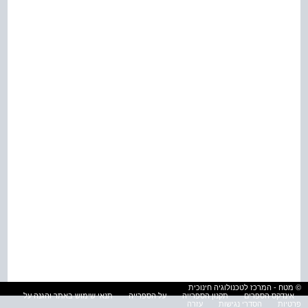
© מטח - המרכז לטכנולוגיה חינוכית
אינדקס הספרים
תקנון הספרייה
על הספרייה
תנאי שימוש באתר והגנה על
פרטיות
הסדרי נגישות
עזרה