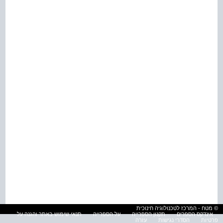
© מטח - המרכז לטכנולוגיה חינוכית
אינדקס הספרים
תקנון הספרייה
על הספרייה
תנאי שימוש באתר והגנה על
פרטיות
הסדרי נגישות
עזרה