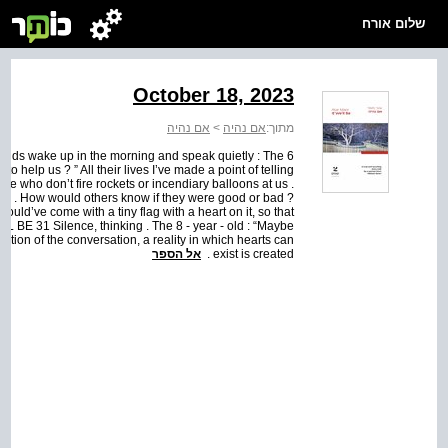
שלום אורח
October 18, 2023
אם נהיה
>
אם נהיה
מתוך:
he kids wake up in the morning and speak quietly : The 6
o help us ? ” All their lives I’ve made a point of telling
se who don’t fire rockets or incendiary balloons at us .
hem . How would others know if they were good or bad ?
ould’ve come with a tiny flag with a heart on it, so that
LL BE 31 Silence, thinking . The 8 - year - old : “Maybe
uration of the conversation, a reality in which hearts can
אל הספר
exist is created .