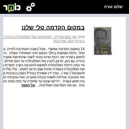
שלום אורח
במקום הקדמה טלי שלנו
מתוך:
אור נפש נפרדת : הפואטיקה של המלנכוליה ביצירת יעק
ביצירת יעקב שטיינברג
14 במקום הקדמה אפשרי . אבל בשנה האחרונה לחייה, 
אחר, נדמה שמשהו בהלך-הנפש הזה השתחרר אצלה . היא אפי
לחפש בשירה יופי, רכות ואיזה טוהר לשוני שהרגישה שאבד 
בחייה, גם כאן, הרצון להבין את המלנכוליה עד תום תודלק 
עד כמה הייתה המלנכוליה למושא להערצה בקרב חוקרים מדיס
ולעמנואל ( עמי ) , עורך דין ששירת בצה"ל כקצין בנציבות קביל
את האהבה הגדולה לשפה קיבלה מאביה, ואת אהבתה הגדולה
בת חמש עשרה . יידרשו שנים עד שתוֹדֶה עד כמה מותו השפיע 
זהה . גם את המודעוּת הפוליטית...
אל הספר