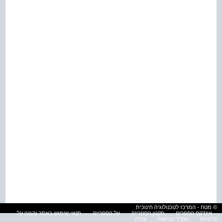
© מטח - המרכז לטכנולוגיה חינוכית
אינדקס הספרים
תקנון הספרייה
על הספרייה
תנאי שימוש באתר והגנה על
פרטיות
הסדרי נגישות
עזרה