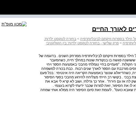
ים לאורך החיים
ול הילד בספרות וזיקתם לביבליותרפיה
>
בחזרה לטקסט ילדות:
ליותרפיה
>
פרק שלישי - בחזרה לטקסט ילדות: בין הקולקטיבי
לקול הילד בספרות וזיקתם לביבליותרפיה ממרחק השנים . בדוגמה של
 ששושנה פגשה בו בנקודות שונות במהלך חייה, כשהמעבר
י הקולות . "פעמיים בחיי נגמלתי מהבכי באמצעות הספר ויהי
חסים מורכבת עם הספר לאורך שנים רבות . כבת בכורה למשפחה
, כשהדיאלוג שנוצר באמצעות הקריאה היה אינטימי : בכל פעם
 בבכי . בקושי רב הייתי מצליחה להירגע מהבכי בסוף הסיפור
לה אז גם הירח" . אחר כך גדלתי, ושוב לא קרא לי אבא את
 לו את הסיפור, זאת למרות שכבר ידעתי לקרוא בעצמי .
ת שאבא כועס" . לעומת זאת סיום הסיפור היה ממלא אותי שמחה