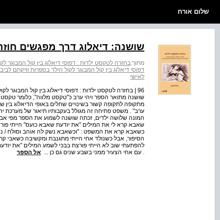
שלום אורח
שושנה: דיאלוג דרך מפגשים חוזר
מתוך:
בחזרה לטקסט ילדות : דפוסי דיאלוג בין קול המבוגר לק
דפוסי דיאלוג בין קול המבוגר לקול הילד בספרות וזיקתם לביב
לאישי
96 | בחזרה לטקסט ילדות : דפוסי דיאלוג בין קול המבוגר 
שושנה מתואר הספר ויהי ערב כ"טקסט מלווה", כלומר טקסט
מתקופה לתקופה קשור בשינויים שחלים באופי הדיאלוג בין שנ
ערב" . משפט פתיחה זה מגולל בעקבותיו תיאור של מערכת י
המונה שלושה ילדים, זכתה שושנה לשמוע את הספר מפי אביה
שאבא קרא לי את המילים "את יודעת שאבא כועס" הייתי פורצת
כשאבא קרא את המשפט : "וכשאבא נשק לה אוהב וסולח / נשק 
הסיפור, אבל כשנולד אחי הייתי מתגנבת ומקשיבה כשאבי קרא
להפתעתי שוב לא הייתי פורצת בבכי לשמע המילים "את יודע
. עם אחי הצעיר ממני בשבע שנים גם כן ...
אל הספר