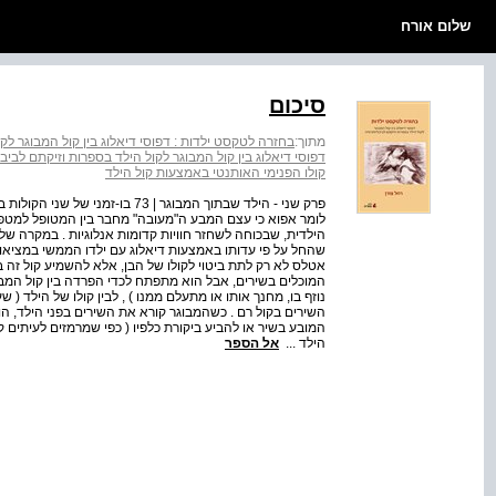
שלום אורח
סיכום
מתוך:
בחזרה לטקסט ילדות : דפוסי דיאלוג בין קול המבוגר לק
דפוסי דיאלוג בין קול המבוגר לקול הילד בספרות וזיקתם לביב
קולו הפנימי האותנטי באמצעות קול הילד
פרק שני - הילד שבתוך המבוגר | 73
לומר אפוא כי עצם המבע ה"מעובה" מחבר בין המטופל למטפל
הילדית, שבכוחה לשחזר חוויות קדומות אנלוגיות . במקרה של י
שהחל על פי עדותו באמצעות דיאלוג עם ילדו הממשי במציאות
אטלס לא רק לתת ביטוי לקולו של הבן, אלא להשמיע קול זה 
המוכלים בשירים, אבל הוא מתפתח לכדי הפרדה בין קול המבוגר
נוזף בו, מחנך אותו או מתעלם ממנו ) , לבין קולו של הילד 
השירים בקול רם . כשהמבוגר קורא את השירים בפני הילד, הוא
המובע בשיר או להביע ביקורת כלפיו ( כפי שמרמזים לעיתים
הילד ...
אל הספר