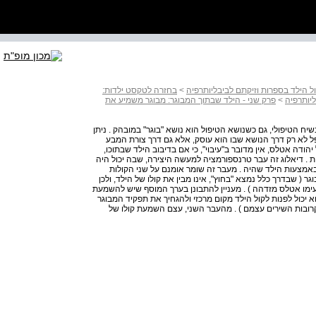
ול הילד בספרות וזיקתם לביבליותרפיה
>
בחזרה לטקסט ילדות:
ליותרפיה
>
פרק שני - הילד שבתוך המבוגר: מבוגר משמיע את
 בו-זמני של שני הקולות בשיח הטיפולי, גם כשנושא הטיפול הוא נושא "בוגר" במובהק . ניתן
 לא רק דרך הנושא שבו הוא עוסק, אלא גם דרך צורת המבע
הודה אטלס, אין מדובר ב"עיבוי", כי אם בדיבוב הילד שבתוכו,
 . דיאלוג זה עבר טרנספורמציה למעשה היצירה, שבה יכול היה
באמצעות הילד שהיה . מעבר זה שומר אומנם על שני הקולות
 ( שבדרך כלל נמצא "בחוץ", אינו מבין את קולו של הילד, ולכן
( שעימו אטלס מזדהה ) . מעניין להתבונן בערך המוסף שיש להשמעת
 יכול לפנות לקול הילד מקום מרכזי ולהגחיך את תפקיד המבוגר
 קרובות השירים עצמם ) . מהעבר השני, עצם השמעת קולו של