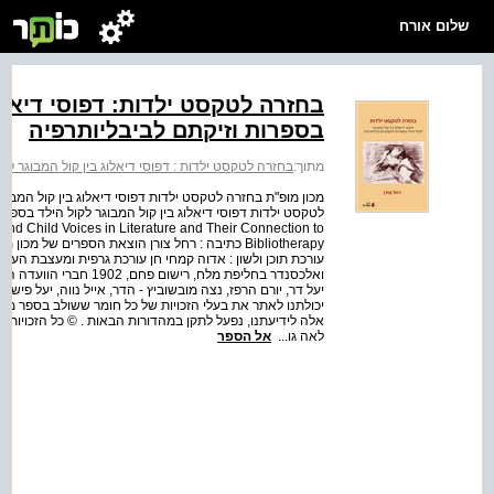
שלום אורח
בחזרה לטקסט ילדות: דפוסי דיאלו
בספרות וזיקתם לביבליותרפיה
מתוך:
בחזרה לטקסט ילדות : דפוסי דיאלוג בין קול המבוגר לק
מכון מופ"ת בחזרה לטקסט ילדות דפוסי דיאלוג בין קול המבוג
and Child Voices in Literature and Their Connection to
Bibliotherapy כתיבה : רחל צורן הוצאת הספרים של 
עורכת תוכן ולשון : אדוה קמחי חן עורכת גרפית ומעצבת העטי
ואלכסנדר בחליפת מלח, ריש
יכולתנו לאתר את בעלי הזכויות של כל חומר ששולב בספר ממקו
אלה לידיעתנו, נפעל לתקן במהדורות הבאות . © כל הזכויות ש
לאה גו...
אל הספר