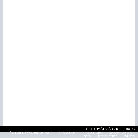
© מטח - המרכז לטכנולוגיה חינוכית
אינדקס הספרים
תקנון הספרייה
על הספרייה
תנאי שימוש באתר והגנה על
פרטיות
הסדרי נגישות
עזרה