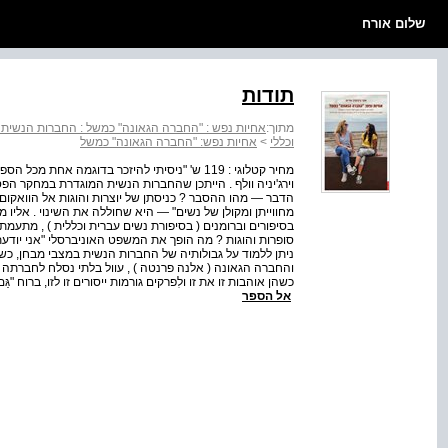
שלום אורח
תודות
מתוך:
אחיות נפש : "החברה הגאונה" כמשל : החברות הנשית כ
וכללי
>
אחיות נפש: "החברה הגאונה" כמשל
מחיר קטלוגי : 119 ש' "ניסיתי להיזכר בדוגמה 
וירג'יניה וולף . הייתכן שהחברות הנשית המוגדרת במחקר ה
הדבר — מהו ההסבר ? כניסתן של יוצרות והוגות אל הוואקום
מחווייתן ומקולן של נשים" — היא שחוללה את השינוי . אליו
בסיפורים וברומנים ( בסיפורת נשים עברית וכללית ) , מתע
סופרות והוגות ? מה הופך את המשפט האוניברסלי "אני יודעת
ניתן ללמוד על גבולותיה של החברות הנשית במצבי מבחן, כשא
והחברה הגאונה ( אלנה פרנטה ) , עוול בלתי נסלח לחברתה
כשהן אוהבות זו את זו ולִפרקים גורמות ייסורים זו לזו, ברוח "גַּם אַה
אל הספר