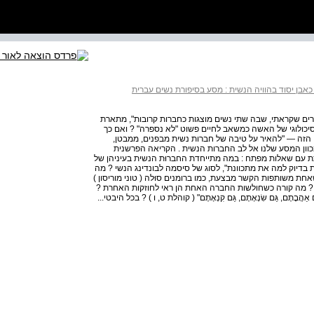
אבן יסוד בהוויה הנשית : מסע בסיפורת נשים עברית
אחת מכל הספרים שקראתי, שבה שתי נשים מוצגות כחברות קרובות", מתארת
פסיכולוגי של האשה כמשאב לחיים פשוט "לא נספרה" ? ואם כך
 הזה — "להאיר על טיבה של חברות נשית מבפנים, ממבטן,
 מכוון המסע שלנו אל לב החברות הנשית . הקריאה הפרשנית
מתת עם שאלות מפתח : במה מתייחדת החברוּת הנשית בעיניהן של
 בדיוק למה את מתכוונת", לסוג של סיסמה לבונדינג הנשי ? מה
חת משותפות הקשר מבצעת, כמו ברומנים סוּלה ( טוני מוריסון )
 ? מה קורה כשחולשות החברה האחת הן ראי לחוזקות האחרת ?
ֲבָתָם, גַּם שִׂנְאָתָם, גַּם קִנְאָתָם" ( קוהלת ט, ו ) ? בכל היבטי...