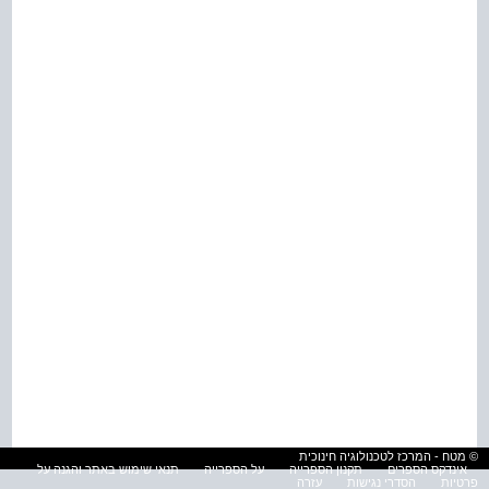
© מטח - המרכז לטכנולוגיה חינוכית
אינדקס הספרים
תקנון הספרייה
על הספרייה
תנאי שימוש באתר והגנה על
פרטיות
הסדרי נגישות
עזרה