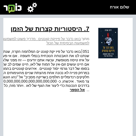
שלום אורח
7. היסטוריות קצרות של הזמן
מתוך:
בואו נדבר על פיזיקת קוונטים : מדריך פשוט למשמעות 
למשמעות הבסיסית של הכול
שנתנו לנו את האבטחה הנוכחית בנמלי תעופה . אם אי-פעם 
אם היינו עושים זום-אין על המוח של לאו, היינו שמים לב שאפ
בסופו של דבר גורמי יסוד קוונטיים . אירועים קוונטיים בהמו
במרחק פנייה לא נכונה אחת מהצתת שניים מהעימותים הגדולי
חלקיקים רנדומליים חולפים בשריקה מסביב" אל "נהג הונגרי 
בדרכים הנכונות כדי ליצור את הגוף של לאו . ויותר מזה, כל
...
אל הספר