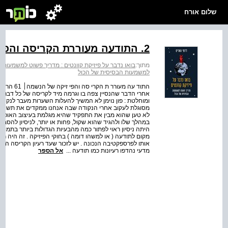
שלום אורח
2. התודעה מעוררת הקריסה והפיזיקה של הנשמה
מתוך:
בואו נדבר על פיזיקת קוונטים : מדריך פשוט למשמעות 
למשמעות הבסיסית של הכול
התוד עה מ
אחרי הדבר שהנסיין צפה בו וגרמה מיד לקריסה של כל דבר 
ומוחלטת : פון נוימן לא המשיך להעלות השערות מעבר לנקוד
מסוגלת לעקוב אחרי הנקודה שבה אנחנו ממקדים את תשומת 
לא טען שהוא מבין את התפקיד שהיא מגלמת בעיצוב האופן ש
במהלך שלו ולהגיד שהוא שקול, פחות או יותר, לניסיון להס
היתה ניסיון ראוי לפתור כמה מהבעיות הגדולות ביותר בתמונ
מקום לתודעה ( או למשהו דומה ) בחוקי הפיזיקה . זה היה רג
אותו לפרספקטיבה הנכונה . יש לזכור שעד רעיון הקריסה הספ
מדעי נהדפו רעיונות כמו תודעה ...
אל הספר