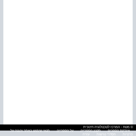
© מטח - המרכז לטכנולוגיה חינוכית
אינדקס הספרים
תקנון הספרייה
על הספרייה
תנאי שימוש באתר והגנה על
פרטיות
הסדרי נגישות
עזרה