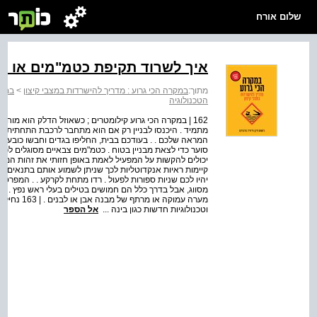
שלום אורח
איך לשרוד תקיפת כטמ"מים או ר
מתוך:
במקרה הכי גרוע : מדריך להישרדות במצבי קיצון
>
במקר
הטכנולוגיה
162 | במקרה הכי גרוע קילומטרים ; כשאוזל הדלק הוא 
מתמיד . היכנסו לבניין רק אם הוא מתחבר לרכבת התחתית או ל
סוער כדי לצאת מבניין בטוח . כטמ"מים צבאיים מסוגלים לפעול
יכולים להקשות על המפעיל לאמת באופן חזותי את זהות המטר
קיימות ראיות אנקדוטליות לכך שניתן לשמוע אותם בתנאים 
יהיו לכם שניות ספורות לפעול . רדו מתחת לקרקע . . המפר
מסווג, אבל בדרך כלל הם חמושים בטילים בעלי ראש נפץ . הס
מערה עמוקה 
וטכנולוגיות חדשות כגון בינה ...
אל הספר