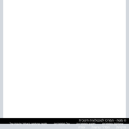
© מטח - המרכז לטכנולוגיה חינוכית
אינדקס הספרים
תקנון הספרייה
על הספרייה
תנאי שימוש באתר והגנה על
פרטיות
הסדרי נגישות
עזרה