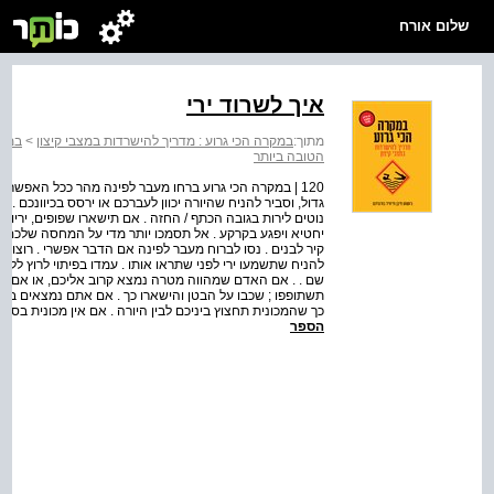
שלום אורח
איך לשרוד ירי
מתוך:
במקרה הכי גרוע : מדריך להישרדות במצבי קיצון
>
במקר
הטובה ביותר
120 | במקרה הכי גרוע ברחו מעבר לפינה מהר ככל האפשר, ב
נוטים לירות בגובה הכתף / החזה . אם תישארו שפופים, יריות 
יחטיא ויפגע בקרקע . אל תסמכו יותר מדי על המחסה שלכם . . 
להניח שתשמעו ירי לפני שתראו אותו . עמדו בפיתוי לרוץ ללא
שם . . אם האדם שמהווה מטרה נמצא קרוב אליכם, או אם היור
תשתופפו ; שכבו על הבטן והישארו כך . אם אתם נמצאים בחוץ ו
כך שהמכונית תחצוץ ביניכם לבין היורה . אם אין מכונית בסב
הספר