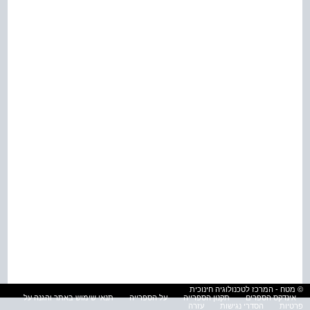
© מטח - המרכז לטכנולוגיה חינוכית
אינדקס הספרים
תקנון הספרייה
על הספרייה
תנאי שימוש באתר והגנה על
פרטיות
הסדרי נגישות
עזרה