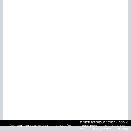
© מטח - המרכז לטכנולוגיה חינוכית
אינדקס הספרים
תקנון הספרייה
על הספרייה
תנאי שימוש באתר והגנה על
פרטיות
הסדרי נגישות
עזרה