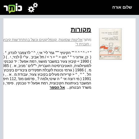
שלום אורח
מקורות
מתוך:
אליטות שסועות, קונפליקטים וכשל בהתחדשות קיבוץ : ח
- חוברת ד'
הל . " ^ , ^ < קריירות פעילים בקיבוץ צעיר, עבודת מ . א . , הח
משרד הבטחון...
אל הספר