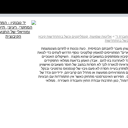
וברת ד'
>
אליטות שסועות, קונפליקטים וכשל בהתחדשות קיבוץ
 וכשל בהתחדשות
הן מעבר לחובתם הבסיסית . כעת נכונות זו לתרום מצטמצמת
יארים" המתגייסים למאמץ קולקטיבי נוסף הדרוש לעתים כדי לצאת
קיבוץ ומסתפקים במשאבים שהוא מקצה . השיקולים האנוכיים
ד לאחרונה בזו להם . אבדן האמון בדאגת ממלאי התפקידים
איות לכאורה לכך לא חסרות במצב של חוסר משאבים ואי­שוויון
פתרון בעייה חסרה לא פעם גיבוי של קונסנזוס נורמטיבי ובנקל
ם מהמרוויחים ממעשה או מחדל הם קרוביהם, ידידיהם וכדו' של
 . הפירוש האינטרסנטי מתחזק כאשר אין התמודדות עם הבעיות
ומה", כגון התרבות עבודת החוץ והעבודה השכירה . ממלאי