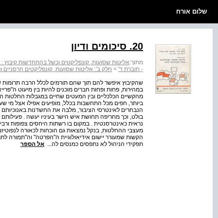
שלום אורח
20. סיכומים ודיון
מתוך:
אליטות שסועות, קונפליקטים וכשל בהתחדשות קיבוץ : ח
- חוברת ד'
>
חלק ב': אליטות שסועות, קונפליקטים הרסניים
שהקיבוץ איפשר להם תוך שהם תורמים לכלל הרבה תרומות ש
במהירות, פחות ופחות חברים מוכנים להיות בין מיעוט ה"פרי
מהקשיים הכלכליים ובין המעטים שחיים במגבלות החלטות ה
ביותר, חפים מכל התחשבות בכלל, מופיעים אפילו אצל מי שע
הנבחרים לאינטרסי הציבור, מלבה את החשדנות באנוכיותם ור
בולט, וכך מחריפה תחושת איש הישר בעיניו יעשה . פעילותם ל
נראית כאינטרסנטית . במקום בו רשתות היחסים צפופות ורבי
מעצבי ההחלטות, בנקל נמצאות גם הוכחות לכאורה לנפוטיזם
הקשות שמעורר יישום אידיאולוגיית ה"הפרטה" וה"תמורה לתר
תפקידי הניהול לא נתפסים כמנסים לה...
אל הספר