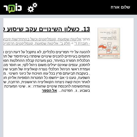
שלום אורח
13. כשלון השינויים עקב שיסוע קואליציית תומכיהם
מתוך:
אליטות שסועות, קונפליקטים וכשל בהתחדשות קיבוץ : ח
- חוברת ד'
>
חלק ב': אליטות שסועות, קונפליקטים הרסניים
להנעה על ידי תמריצים כלכליים, לא נתקבל על דעת רבים א
תחומים בעייתיים להכניס שינויים שיפתרו בעיית­יסוד של תח
הכלכלית חמורה במיוחד, כגון מערכת קבלת ההחלטות הפגומה 
לחסכון, ענפים שאינם יעילים משום ניהול לקוי, או חוסר מנהי
ועמדת ראשי הניהול הכלכלי נוצרה קואליציה של תובעי שינו
. בעקבות תביעתם פרץ בכל עוזו הוויכוח על כיווני השינוי . 
השפעה, טענו כי אם ייחשפו כל המטרות הסופיות אליהן חותרת 
לאחר ויכוח קשה ניצחה הקואליציה הראשונית, הרחבה, של תו
צוותי­משימה להכנסת שינויים שהוגדרו : א . שינוי המערכת הנ
בשבוע . ג . הפרטה...
אל הספר