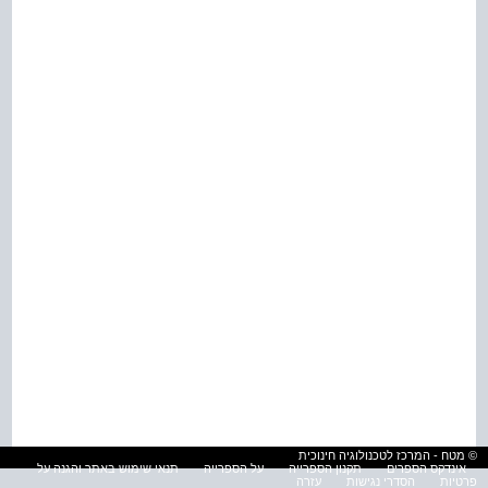
© מטח - המרכז לטכנולוגיה חינוכית
אינדקס הספרים
תקנון הספרייה
על הספרייה
תנאי שימוש באתר והגנה על
פרטיות
הסדרי נגישות
עזרה