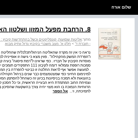
שלום אורח
8. הרחבת מפעל המזון ושלטון האליטה הניהולית-כלכלית
מתוך:
אליטות שסועות, קונפליקטים וכשל בהתחדשות קיבוץ : ח
- חוברת ד'
>
חלק א': מצב משברי בקיבוץ גדול וותיק מבוא
נראה כי אין זה מקרה שהאליטה הניהולית­כלכלית שהחליטה כך,
ו"הפרדת המשק מהקהילה" . פווין מצא כי גישה זו אופיינית
מוסדות הקיבוץ על חבריו . כפי שראינו ל''רמת פיסגה" בעיה
. למעשה אפשר אף לראות החלטה זו כביטוי להפרדה בין המ
למינימום החיוני כפי שמצטמצמים כבר שנים בניהול הקהילה 
בהוצאות ולא תמכה בניסיונות בכיוון זה כשהחל להסתמן המשב
וצמיחת החוב המתמדת היא הבעייה הראשית, וכי כל חסכון קט
הרווחיות הנמוכה בו הוא מצוי יהיה צורך בהשקעות שהסיכון בה
לתמיכתה, וי...
אל הספר