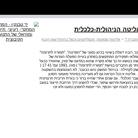
וברת ד'
>
אליטות שסועות, קונפליקטים וכשל בהתחדשות קיבוץ
 רובה דוגלת בשינוי בכיוון נסגני של "הפרטה", "תמורה לתרומה"
 לממלאי תפקידים המתקשים בפתרון בעיית הפעלת המרות של
 קשה בנושא זה כך שלא מקרה שהוא במדגם של פווין, שהוגדר כבעל
סמכות רופפת וממלאי דומה לקיבוץ 111 התפקידים תומכים יותר מן החברים בגישת "תמורה לתרומה" ) פווין ,1991 עמ' 41­ 17 (
שק לקהילה : בניהול המשק נהגו כבעבר, לא הצטמצמו בהשקעה
. אליטה זו ככל הנראה גם לא מעריכה במיוחד מאמצי חסכון
ר הכלכלי . גם שנים אחרי שהיה ברור כי בעיית הריבית הרצחנית
ן בהוצאות פירושו שיפור, שכדי להשיגו דרך הרחבת הייצור במצב
ן רב לנוכח יוקר הכסף, הרי יוזמות לחסכון כמעט ולא זכו