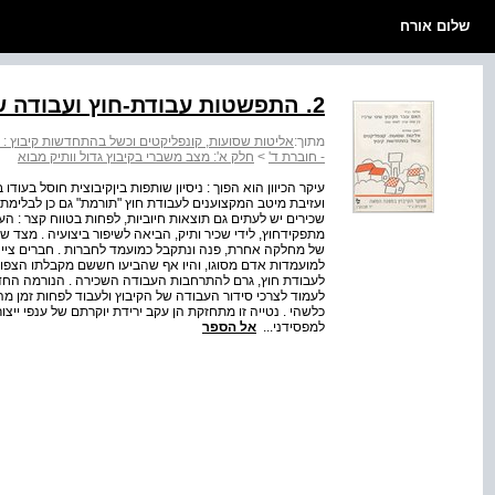
שלום אורח
2. התפשטות עבודת-חוץ ועבודה שכירה
מתוך:
אליטות שסועות, קונפליקטים וכשל בהתחדשות קיבוץ : ח
- חוברת ד'
>
חלק א': מצב משברי בקיבוץ גדול וותיק מבוא
עיקר הכיוון הוא הפוך : ניסיון שותפות בין­קיבוצית חוסל בעוד
שכירים יש לעתים גם תוצאות חיוביות, לפחות בטווח קצר : ה
מתפקיד­חוץ, לידי שכיר ותיק, הביאה לשיפור ביצועיה . מצד ש
של מחלקה אחרת, פנה ונתקבל כמועמד לחברות . חברים ציינו 
למועמדות אדם מסוגו, והיו אף שהביעו חששם מקבלתו הצפוי
לעבודת חוץ, גרם להתרחבות העבודה השכירה . הנורמה ה
לעמוד לצרכי סידור העבודה של הקיבוץ ולעבוד לפחות זמן מה
כלשהי . נטייה זו מתחזקת הן עקב ירידת יוקרתם של ענפי ייצו
למפסידני...
אל הספר