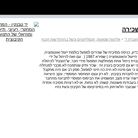
וברת ד'
>
אליטות שסועות, קונפליקטים וכשל בהתחדשות קיבוץ
ו בדיון, כניסה מסיבית של שכירים למפעל בולמת ייעול ואוטומציה,
ועזיבת מיטב המקצוענים לעבודת חוץ "תורמת" גם כן לבלימת הייעול והאוטומציה ) שפירא 1987 ( . עם זאת לניהול על ידי
עברת ניהול אחת ממחלקות המפעל מידי חבר, ש''הוצנח" לניהולה
ני יש גם סיבוכים בעניין זה : שכיר ותיק שנתמנה לא מכבר למנהלה
כי אם מינויו לא היה כה חיוני למפעל, ספק רב אם היה מתקבל
ה לחברות בקיבוץ . לא רק עצם המחסור המספרי, עקב היציאה
חדשה יצרה מצב המשמיט את הביסוס המוסרי לתביעה מהחבר
 בעבודות פשוטות, קשות, לא נוחות, או לא רצויות מסיבה אחרת
ר שבעבר הלא­רחוק היו בסיס קיומו של הקיבוץ וכעת נהיו